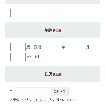
年齢
必須
歳 西暦
年
月
日生まれ
住所
必須
〒
※半角でご入力ください（入力例：5190135）